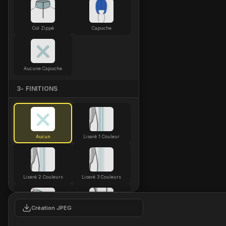
Col Zippé
Capuche
Aucune Capuche
3- FINITIONS
Aucun
Liseré 1 Couleur
Liseré 2 Couleurs
Liseré 3 Couleurs
Création JPEG
Bande sur épaule
Rayure manche