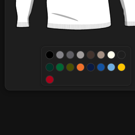
6- VELCROS
Aucun
Devant
Porte écusson
7- MARQUAGE
Aucun
Avec Broderie
8- MAILLES