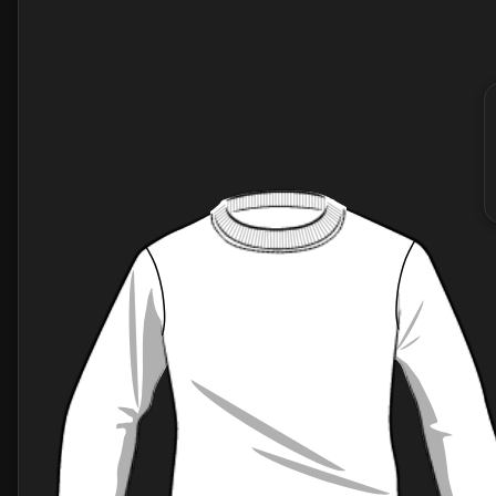
4- TYPE DE POCHE
Aucun
Stylo sur manche
Poitrine zippée
Plaquée poitirne
5- RENFORTS
Aucun
Coudes
Epaules
Coudes et Epaules