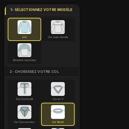
1- SÉLECTIONNEZ VOTRE MODÈLE
Uni
Uni avec bande
Bicolore manches
2- CHOISISSEZ VOTRE COL
Zip Contrasté
Col en V
Col Camionneur
Col Rond